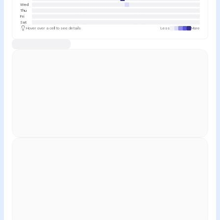
Wed
Thu
Fri
Sat
Hover over a cell to see details
Less
More