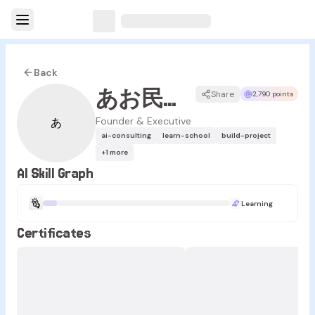
Back
あお民泊•レンタルスペース•AI
Share
2,790 points
Founder & Executive
あ
ai-consulting
learn-school
build-project
+
1
more
AI Skill Graph
Learning
Certificates