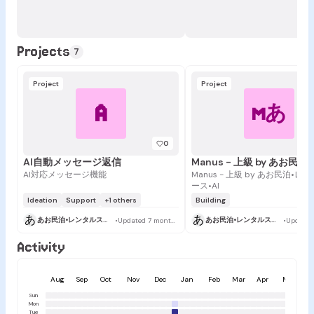
Projects
7
Project
Project
A
Mあ
0
AI自動メッセージ返信
AI対応メッセージ機能
Manus - 上級 by あお民泊•
ース•AI
Ideation
Support
+1 others
Building
あ
あ
あお民泊•レンタルスペース•AI
あお民泊•レンタルスペース•AI
•
Updated 7 months ago
•
Activity
Aug
Sep
Oct
Nov
Dec
Jan
Feb
Mar
Apr
May
Sun
Mon
Tue